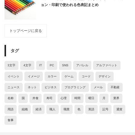
ョン・印刷で使われる色表記まとめ
トップページに戻る
タグ
3文字
4文字
IT
PC
SNS
アパレル
アルファベット
イベント
イメージ
カラー
ゲーム
コード
デザイン
ニュース
ネット
ビジネス
プログラミング
メール
不動産
名称
国
外食
寿司
心理
時間
曜日
月
業界
用語
組織
経済
職人
職業
色
英語
記号
通貨
食事